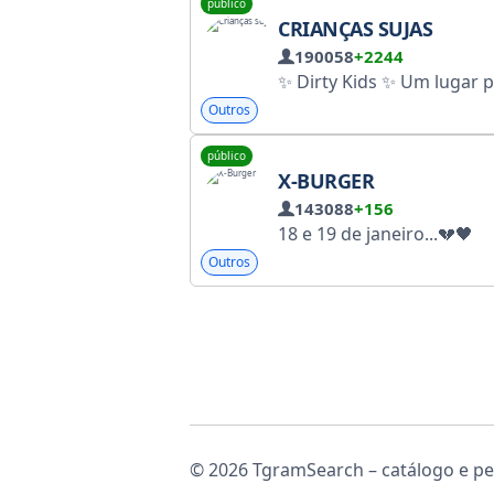
público
CRIANÇAS SUJAS
190058
+2244
✨‌ Dirty Kids ✨ Um lugar para estimular a mente ‌ ‌‌ ‌ ‌ ‌¶ O único canal de humor e notícias sem censura ¶ [‌Sem transmissões e an
Outros
público
X-BURGER
143088
+156
18 e 19 de janeiro...💔🖤
Outros
© 2026 TgramSearch – catálogo e pes