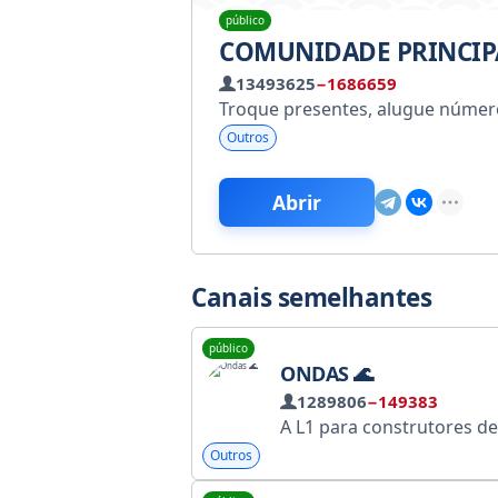
público
COMUNIDADE PRINCIP
13493625
−1686659
Troque presentes, alugue número
Outros
Abrir
Canais semelhantes
público
ONDAS 🌊
1289806
−149383
A L1 para construtores de verdade: Rápida. Impulsionada por DAO. Feita para dApps, DeFi e RWA. Fazendo a diferença na Web3 desde 2016 🌊 Site
Outros