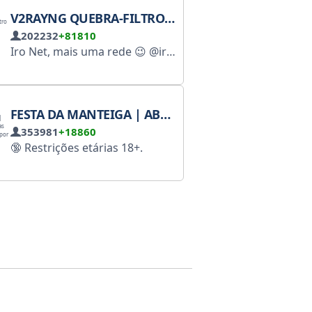
V2RAYNG QUEBRA-FILTRO IRONT
202232
+81810
Iro Net, mais uma rede 😉 @iroNetBot 📞 Suporte: @ironetsupport
FESTA DA MANTEIGA | ABERTO 24 HORAS POR DIA, 7 DIAS POR SEMANA
353981
+18860
🔞 Restrições etárias 18+.
⚠️ Este canal do Telegram pode conter material destinado a um público adulto.
Pornografia, cenas de sexo, fotografias ou vídeos de pessoas nuas ou outros materiais.