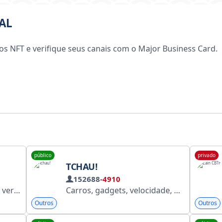
AL
s NFT e verifique seus canais com o Major Business Card.
público
privado
TCHAU!
152688
-4910
: https://waves.tech/
Carros, gadgets, velocidade, estilo. Colaboração: @todaycast RKN: https://clck.ru/3N7BNs #RT09D
Outros
Outros