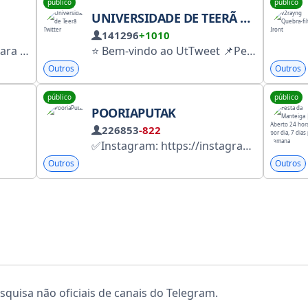
público
público
UNIVERSIDADE DE TEERÃ TWITTER
141296
+1010
úncios irritantes] ‌
⭐️ Bem-vindo ao UtTweet 📌Pedidos de publicidade: @utadd Canal Yes: ble.ir/join/5vv8Xtky Loja: @UT_shop @UT_accessory Bazar da Universidade de Teerã Local de troca de livros e mercadorias: @utbazar @uttww Envie um tweet ⭐️O maior canal estudantil do Twitter no Telegram
Outros
Outros
público
público
POORIAPUTAK
226853
-822
✅Instagram: https://instagram.com/braveputak ✅YouTube: https://youtube.com/c/pooriaputak ✅Spotify: https://spoti.fi/38EiReR ✅ChatPutak: https://t.me/chatputak
Outros
Outros
quisa não oficiais de canais do Telegram.