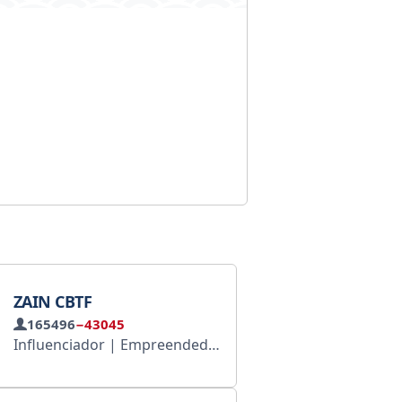
ZAIN CBTF
165496
−43045
Influenciador | Empreendedor Este canal não promove nem incentiva atividades ilegais. Todo o conteúdo aqui apresentado tem fins exclusivamente educativos. Para negócios: @SunoZainCbtf