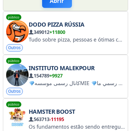
Abrir
público
DODO PIZZA RÚSSIA
349012
+11800
Tudo sobre pizza, pessoas e ótimas conversas. Apoie @dodorusbot Stickers t.me/addstickers/dodorusbot App dodopizza.onelink.me/YlkM Vagas de emprego rabotavdodo.ru Resultados do concurso: @dodowin Fundador da rede @fedorinsights Administrador do canal @spoau
Outros
público
INSTITUTO MALEKPOUR
154789
+9927
کانال رسمی موسسهMIE
Outros
público
HAMSTER BOOST
563713
-11195
Os fundamentos estão sendo entregues. A maior comunidade cripto de todos os tempos lança o blockchain mais rápido. Impulsione: @hamster_boost_io_bot X: https://x.com/hamsterboostio Temporada 2 Hamster @hamster_kombat_bot