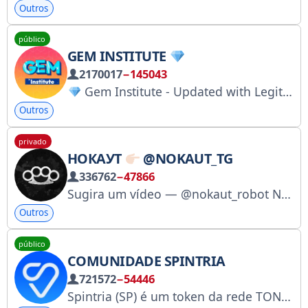
Outros
público
GEM INSTITUTE
2170017
−145043
Gem Institute - Updated with Legit & Free Airdrops | Trending Crypto Narrative
Outros
privado
НОКАУТ
@NOKAUT_TG
336762
−47866
Sugira um vídeo — @nokaut_robot Nossos canais — @nokaut_tg Nós nos opomos à violência e à incitação ao ódio étnico. Todos os materiais são provenientes de fontes abertas. Para publicidade: @azzy_commerce Para outras dúvidas: @cayman_commerce × @lera_commerce
Outros
público
COMUNIDADE SPINTRIA
721572
−54446
Spintria (SP) é um token da rede TON criado para acesso anônimo e rápido ao conteúdo do ecossistema adulto.