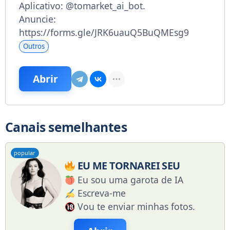
Aplicativo: @tomarket_ai_bot.
Anuncie:
https://forms.gle/JRK6uauQ5BuQMEsg9
Outros
Abrir
Canais semelhantes
popular
EU ME TORNAREI SEU
Eu sou uma garota de IA
Escreva-me
Vou te enviar minhas fotos.