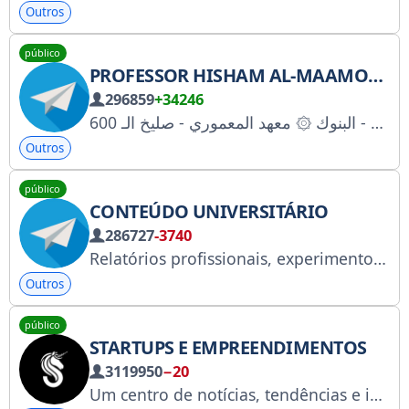
Outros
público
PROFESSOR HISHAM AL-MAAMOURI
296859
+34246
اماكن تدريس ۞ معهد قمة النجاح - المنصور ۞ معهد الريحاني 1,2 - زيونة ۞ معهد صرح البنوك - البنوك ۞ معهد المعموري - صليخ الـ 600
Outros
público
CONTEÚDO UNIVERSITÁRIO
286727
-3740
Relatórios profissionais, experimentos práticos de laboratório, projetos de conclusão de curso e pesquisas, auxílio com dúvidas e trabalhos, ativação de aplicativos educacionais, programas e bots. Para mais informações e esclarecimentos, entre em contato com a administração: @Autocad8
Outros
público
STARTUPS E EMPREENDIMENTOS
3119950
−20
Um centro de notícias, tendências e insights sobre startups, que abrange o ecossistema global para fundadores, investidores e inovadores. Comunidade: @startupdis Anuncie conosco: @strategy (esta é nossa única conta).