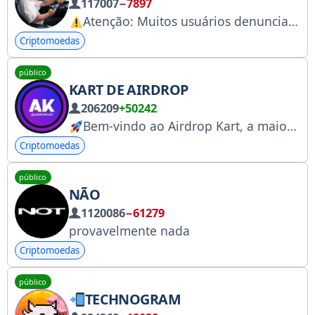
117007
−7897
Atenção: Muitos usuários denunciaram esta conta como sendo uma fraude ou uma conta falsa. Tenha cuidado, principalmente se lhe pedirem dinheiro.
Criptomoedas
público
KART DE AIRDROP
206209
+50242
Bem-vindo ao Airdrop Kart, a maior plataforma de airdrops do mundo!
Criptomoedas
público
NÃO
1120086
−61279
provavelmente nada
Criptomoedas
público
TECHNOGRAM