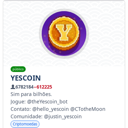
público
YESCOIN
6782184
−612225
Sim para bilhões.
Jogue: @theYescoin_bot
Contato: @hello_yescoin @CTotheMoon
Comunidade: @justin_yescoin
Criptomoedas