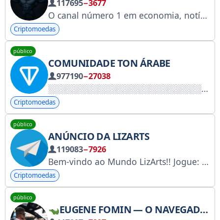
117695
−3677
O canal número 1 em economia, notícias, geopolítica, criptomoedas, mercados e finanças.
Criptomoedas
público
COMUNIDADE TON ÁRABE
977190
−27038
Criptomoedas
público
ANÚNCIO DA LIZARTS
119083
−7926
Bem-vindo ao Mundo LizArts!! Jogue: @Lizarts2bot Chat: @lizarts_chat_ru NFT: https://getgems.io/lizartsnft Twitter: x.com/lizarts_nft Discord: https://discord.gg/hDaeggPSR5 Parcerias: @lizarts_team
Criptomoedas
público
EUGENE FOMIN — O NAVEGADOR DE CRIPTOMOEDAS