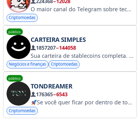
224368
−12028
O maior canal do Telegram sobre tecnologias modernas.
Criptomoedas
público
CARTEIRA SIMPLES
1857207
−144058
Sua carteira de stablecoins completa. Criada para trabalho sem fronteiras, pagamentos rápidos e gastos no mundo real. Baixe o aplicativo:
Negócios e finanças
Criptomoedas
público
TONDREAMER
176365
−6543
Se você quer ficar por dentro de todos os eventos e participar de discussões sobre TON, siga-nos no
Criptomoedas